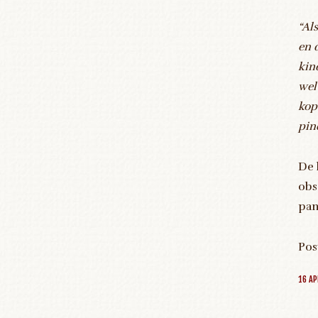
“Al
en 
kin
wel
kop
pin
De 
obs
pan
Pos
16 AP