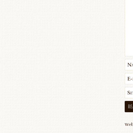
N
E-
Si
Web