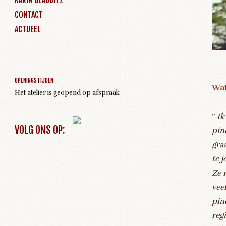
CONTACT
ACTUEEL
Geen activiteiten om weer te geven
OPENINGSTIJDEN
Wat
Het atelier is geopend op afspraak
”
Ik
VOLG ONS OP:
pin
gra
te j
Ze 
vee
pin
reg