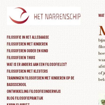
WAT
SKIP TO CONTENT
FILOSOFIE IN HET ALLEDAAGSE
bij
FILOSOFEREN MET KINDEREN
Menu
fil
FILOSOFEREN OUDER EN KIND
hoe
FILOSOFEREN THUIS
waa
WAT IS ER ANDERS AAN EEN FILOSOFIELES?
afs
FILOSOFEREN MET KLEUTERS
of 
TRAININGEN FILOSOFEREN MET KINDEREN OP DE
bel
BASISSCHOOL
ONTWIKKELING FILOSOFIEONDERWIJS
BLOG FILOSOFIEPRAKTIJK
KARIN GLAUBITZ