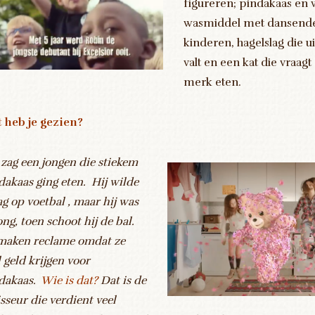
figureren; pindakaas en 
wasmiddel met dansend
kinderen, hagelslag die u
valt en een kat die vraagt
merk eten.
 heb je gezien?
 zag een jongen die stiekem
dakaas ging eten. Hij wilde
ag op voetbal , maar hij was
ong, toen schoot hij de bal.
maken reclame omdat ze
l geld krijgen voor
dakaas.
Wie is dat?
Dat is de
isseur die verdient veel