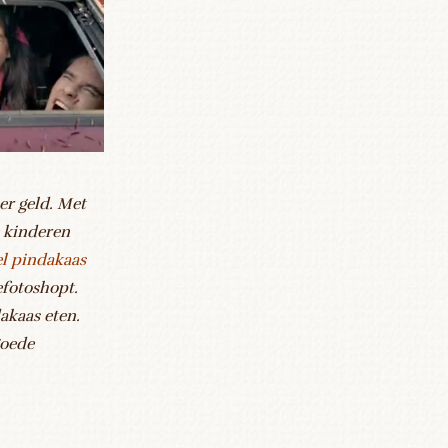
er geld. Met
e kinderen
l pindakaas
fotoshopt.
akaas eten.
goede