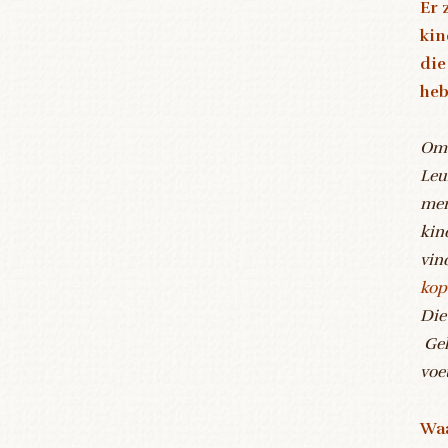
Er 
kin
die
heb
Om 
Leu
men
kin
vin
kop
Die
Gel
voe
Waa