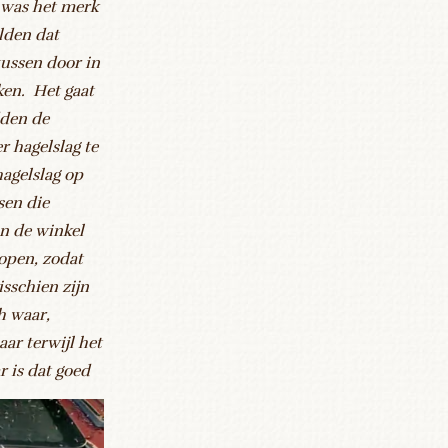
t was het merk
ilden dat
 tussen door in
ken. Het gaat
dden de
 hagelslag te
hagelslag op
sen die
n de winkel
kopen, zodat
sschien zijn
h waar,
ar terwijl het
r is dat goed