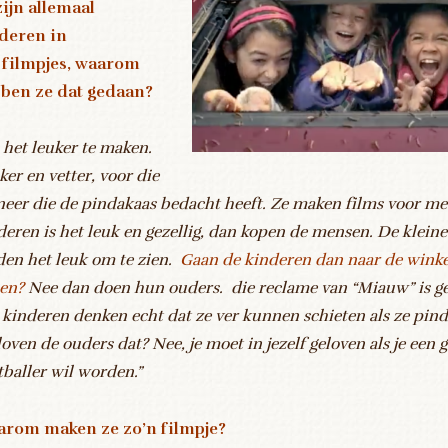
zijn allemaal
deren in
 filmpjes, waarom
ben ze dat gedaan?
het leuker te maken.
ker en vetter, voor die
eer die de pindakaas bedacht heeft. Ze maken films voor me
deren is het leuk en gezellig, dan kopen de mensen. De klein
den het leuk om te zien.
Gaan de kinderen dan naar de winke
en?
Nee dan doen hun ouders. die reclame van “Miauw” is ge
 kinderen denken echt dat ze ver kunnen schieten als ze pind
oven de ouders dat? Nee, je moet in jezelf geloven als je een 
tballer wil worden.”
rom maken ze zo’n filmpje?