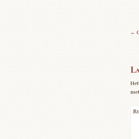
←
G
P
La
Het
me
Re