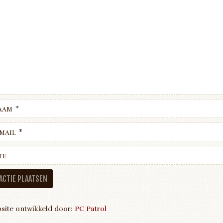
aam
*
mail
*
te
site ontwikkeld door:
PC Patrol