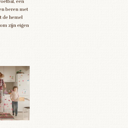
voetbal, een
en beren met
it de hemel
 om zijn eigen