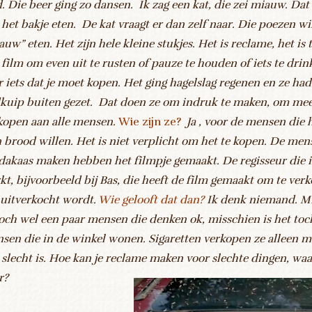
d.
Die beer ging zo dansen. Ik zag een kat, die zei miauw. Da
 het bakje eten. De kat vraagt er dan zelf naar. Die poezen w
auw” eten. Het zijn hele kleine stukjes. Het is reclame, het is
 film om even uit te rusten of pauze te houden of iets te drin
r iets dat je moet kopen. Het ging hagelslag regenen en ze ha
kuip buiten gezet. Dat doen ze om indruk te maken, om meer
kopen aan alle mensen.
Wie zijn ze?
Ja , voor de mensen die 
 brood willen. Het is niet verplicht om het te kopen. De men
dakaas maken hebben het filmpje gemaakt. De regisseur die i
kt, bijvoorbeeld bij Bas, die heeft de film gemaakt om te ver
 uitverkocht wordt.
Wie gelooft dat dan?
Ik denk niemand. Mi
toch wel een paar mensen die denken ok, misschien is het toc
sen die in de winkel wonen. Sigaretten verkopen ze alleen ma
 slecht is. Hoe kan je reclame maken voor slechte dingen, waa
or?