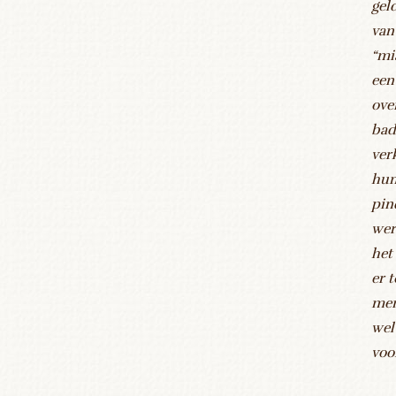
gel
van
“mi
een
ove
bad
ver
hun
pin
wer
het
er 
men
wel
vo