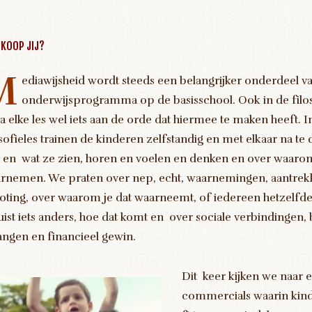
 KOOP JIJ?
M
ediawijsheid wordt steeds een belangrijker onderdeel v
onderwijsprogramma op de basisschool. Ook in de filo
na elke les wel iets aan de orde dat hiermee te maken heeft. I
osofieles trainen de kinderen zelfstandig en met elkaar na te
 en wat ze zien, horen en voelen en denken en over waaro
rnemen. We praten over nep, echt, waarnemingen, aantrek
toting, over waarom je dat waarneemt, of iedereen hetzelf
juist iets anders, hoe dat komt en over sociale verbindingen,
angen en financieel gewin.
Dit keer kijken we naar e
commercials waarin kin