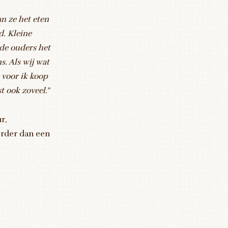
n ze het eten
d. Kleine
 de ouders het
s. Als wij wat
 voor ik koop
 ook zoveel.”
r,
kerder dan een