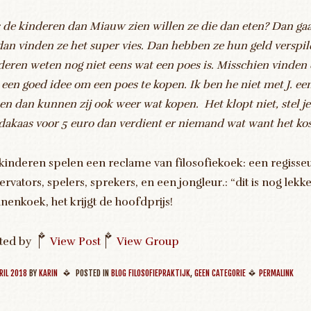
s de kinderen dan Miauw zien willen ze die dan eten? Dan gaa
dan vinden ze het super vies. Dan hebben ze hun geld verspil
deren weten nog niet eens wat een poes is. Misschien vinden
 een goed idee om een poes te kopen. Ik ben he niet met J. een
en dan kunnen zij ook weer wat kopen. Het klopt niet, stel je
dakaas voor 5 euro dan verdient er niemand wat want het kost
kinderen spelen een reclame van filosofiekoek: een regisseu
ervators, spelers, sprekers, en een jongleur.: “dit is nog lek
nenkoek, het krijgt de hoofdprijs!
ted by
|
View Post
|
View Group
RIL 2018
BY
KARIN
POSTED IN
BLOG FILOSOFIEPRAKTIJK
,
GEEN CATEGORIE
PERMALINK