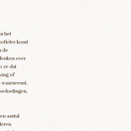
an het
sofieles komt
n de
 denken over
m ze dat
king of
de waarneemt,
 bedoelingen,
en aantal
deren