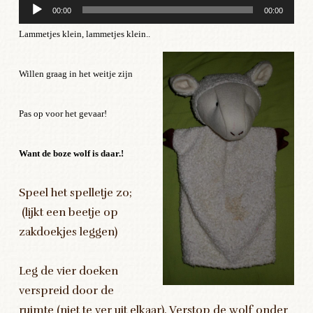
Audiospeler
00:00
00:00
Lammetjes klein, lammetjes klein..
Willen graag in het weitje zijn
Pas op voor het gevaar!
Want de boze wolf is daar.!
Speel het spelletje zo;
(lijkt een beetje op
zakdoekjes leggen)
Leg de vier doeken
verspreid door de
ruimte (niet te ver uit elkaar). Verstop de wolf onder