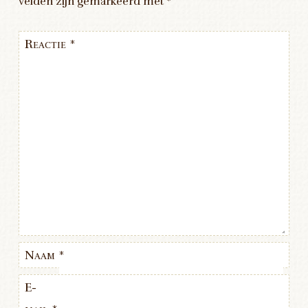
velden zijn gemarkeerd met
*
Reactie
*
Naam
*
E-