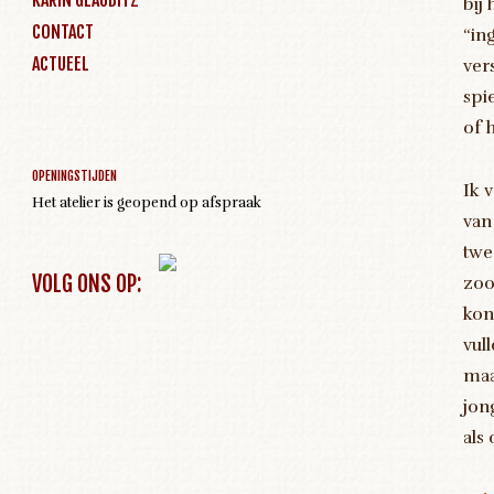
bij
CONTACT
“in
ACTUEEL
ver
spi
Geen activiteiten om weer te geven
of 
OPENINGSTIJDEN
Ik v
Het atelier is geopend op afspraak
van
twe
VOLG ONS OP:
zoo
kon
vul
maa
jon
als