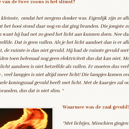
 van de twee zoons is het slimst?
 kleinste, omdat het nergens donker was. Eigenlijk zijn ze all
t het hooi stond daar nog en dat ging branden. Die jongste zo
m want hij had net zo goed het licht aan kunnen doen. Nee dat
zelfde. Dat is geen vullen. Als je het licht aandoet dan is er a
ht, de ruimte is dan niet gevuld. Hij had de ruimte gevuld met 
den toen helemaal nog geen elektriciteit dus dat kan niet. M
 licht aandoen is niet hetzelfde als vullen. Er moeten dus veel
 , veel lampjes is niet altijd meer licht! Die lampjes komen ov
hele koningszaal gevuld heeft met licht. Met de kaarsjes zal oo
branden, dus dat is niet slim. “
Waarmee was de zaal gevuld
“Met lichtjes, Misschien gingen 