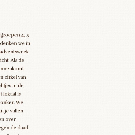
 groepen 4, 5
 denken we in
 adventsweek
icht. Als de
innenkomt
en cirkel van
chtjes in de
t lokaal is
donker. We
n je vullen
ren over
oegen de daad