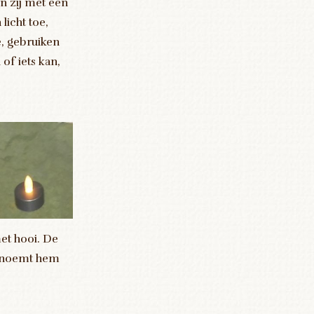
n zij met een
licht toe,
e, gebruiken
of iets kan,
et hooi. De
 benoemt hem