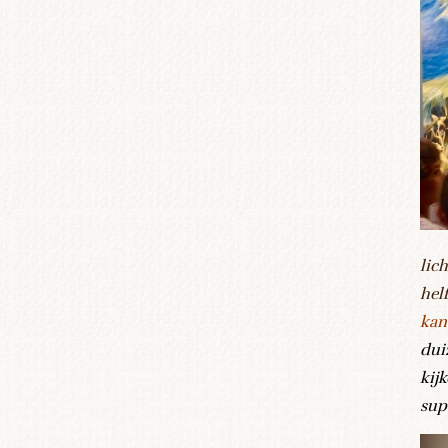
lic
helf
kan
dui
kij
sup