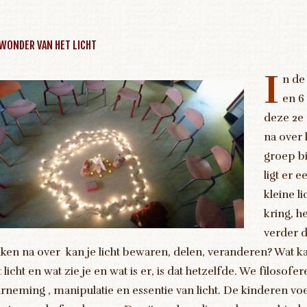
 WONDER VAN HET LICHT
I
n de
en 6
deze 2e
na over l
groep b
ligt er e
kleine li
kring, he
verder 
ken na over kan je licht bewaren, delen, veranderen? Wat ka
 licht en wat zie je en wat is er, is dat hetzelfde. We filosofe
rneming , manipulatie en essentie van licht. De kinderen v