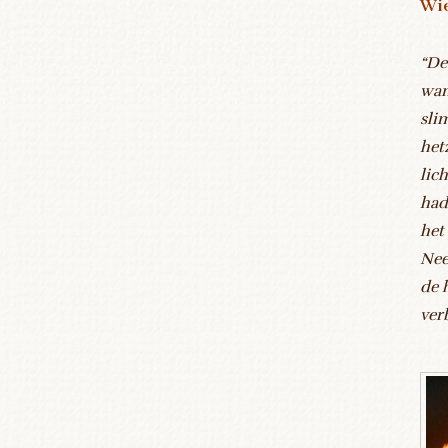
Wie
“De
wan
sli
het
lic
had
het
Nee
de 
ver