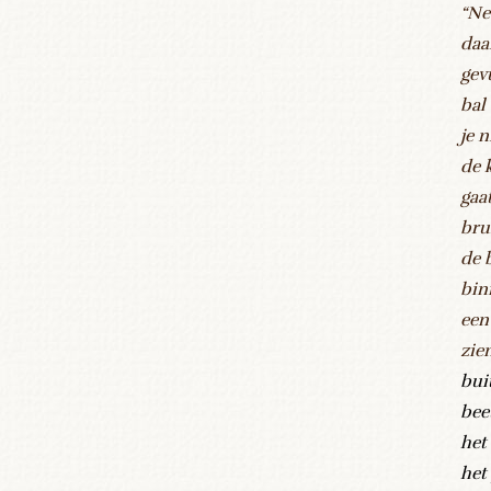
“Ne
daa
gev
bal
je 
de 
gaa
brui
de 
bin
een
zie
bui
bee
het
het