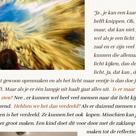
“Ja , je kan een kaa
helft knippen. Oh, 
maar, dat kan niet.
wel als je een licht
zaal en er zijn vee
kunnen die allemaa
licht kijken, dan d
licht. Ja, dat kan ,
ht gewoon openmaken en als het licht maar eentje is dan doe j
t. Maar als je er één lampje uit haalt gaat alles uit.
Is er maar 
 zien?
Nee , er kunnen wel heel veel mensen naar dat licht kij
zend.
Hebben we het dan verdeeld?
Als er duizend mensen n
ken is het verdeeld. Ze kunnen het ook kopen. Misschien kan j
er groot maken. Een kind doet dit voor door met de
zaklamp 
maken tot de reflectie.