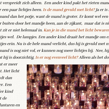
ht verspreidt zich alleen. Een ander kind pakt het rieten mand
r een paar lichtjes heen.
Is de mand gevuld met licht?
Ja er is
mand dan het potje, want de mand is groter. Er komt wel een 
r buiten door het mandje heen, aan de zijkant, maar dat is ni
t zit er niet helemaal in.
Kan je in die mand het licht beware
htjes wel. De lampjes. Een ander kind draait het mandje om e
htjes erin. Nu is de hele mand verlicht, dus hij is gevuld met 
mand is nog niet vol, er kunnen nog meer lichtjes bij. Nee, hij
t hij is doorzichtig.
Is er nog evenveel licht?
Alleen als het d
t er meer
t. Het licht
dt dan
er. Een
er kind
t de
lantaren en