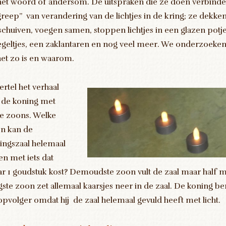
 het woord of andersom. De uitspraken die ze doen verbinde
greep” van verandering van de lichtjes in de kring; ze dekken 
schuiven, voegen samen, stoppen lichtjes in een glazen potj
egeltjes, een zaklantaren en nog veel meer. We onderzoeken 
het zo is en waarom.
ertel het verhaal
 de koning met
e zoons. Welke
n kan de
ingszaal helemaal
len met iets dat
r 1 goudstuk kost? Demoudste zoon vult de zaal maar half m
gste zoon zet allemaal kaarsjes neer in de zaal. De koning
 opvolger omdat hij de zaal helemaal gevuld heeft met licht.