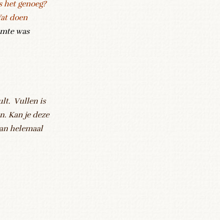
 het genoeg?
at doen
imte was
ult. Vullen is
n. Kan je deze
dan helemaal