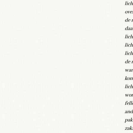
lic
ove
de 
daa
lich
lic
lic
de 
wan
kom
lich
wor
fell
and
pak
zak