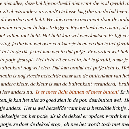
e niet alles, deze bal bijvoorbeeld niet want die is al gevuld m
r zit al iets anders in, zand? De losse laag die om de bal heen 
uld worden met licht. We doen een experiment door de omhu
 onder een paar lichtjes te leggen. Bijvoorbeeld een raam , of 
niet vullen met licht. Het licht kan wel weerkaatsen. Er ligt ee
kring. Ja die kan wel over een kaarsje heen en dan is het gevu
t het in de fik. Ja het kan wel in dat potje -Er worden wat lich
n potje gestopt- Het licht zit er wel in, het is gevuld, maar je
buitenkant nog wel zien. Dat kan omdat het potje licht is. Het
nenin is nog steeds hetzelfde maar aan de buitenkant van het
 andere kleur, de kleur is aan de buitenkant veranderd, bruin
n iets anders nu.
Is er meer licht binnen of meer buiten?
Er i
ten. Je kan het niet zo goed zien in de pot, daarbuiten wel. He
tje anders. Het is wel hetzelfde want het is hetzelfde lichtje.
 dekseltje van het potje; als ik de deksel er opdoen wordt het 
 potje. ze doet de deksel erop , oh nee het wordt toch niet me