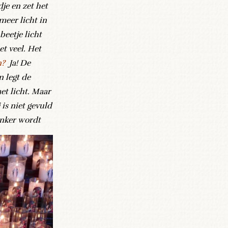
je en zet het
 meer licht in
beetje licht
et veel. Het
n?
Ja! De
n legt de
met licht. Maar
 is niet gevuld
onker wordt