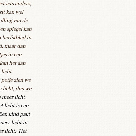
et iets anders,
zit kan wel
lling van de
een spiegel kan
n herfstblad in
ld, maar dan
tjes in een
 kan het aan
 licht
 potje zien we
 licht, dus we
s meer licht
t licht is een
 Een kind pakt
meer licht in
er licht. Het