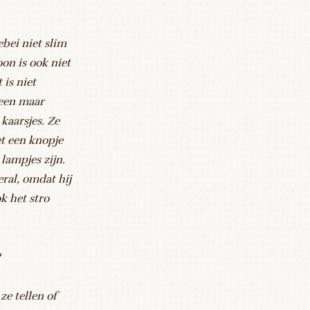
ebei niet slim
on is ook niet
 is niet
lleen maar
kaarsjes. Ze
et een knopje
 lampjes zijn.
eral, omdat hij
k het stro
?
ze tellen of