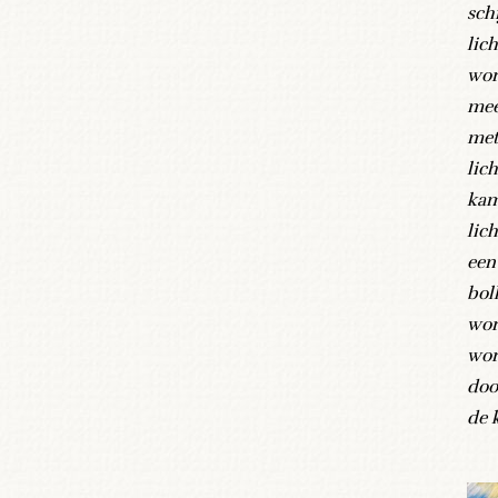
sch
lich
wor
mee
met
lic
kam
lich
een
bol
wor
wor
doo
de 