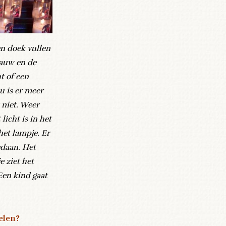
een doek vullen
lauw en de
t of een
u is er meer
t niet. Weer
licht is in het
 het lampje. Er
edaan. Het
e ziet het
Een kind gaat
elen?