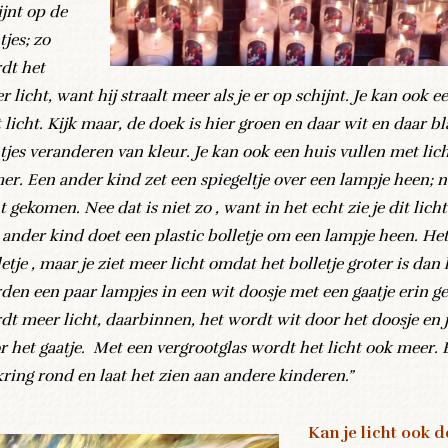
ijnt op de
tjes; zo
dt het
r licht, want hij straalt meer als je er op schijnt. Je kan ook 
 licht. Kijk maar, de doek is hier groen en daar wit en daar b
htjes veranderen van kleur. Je kan ook een huis vullen met lich
er. Een ander kind zet een spiegeltje over een lampje heen; n
t gekomen. Nee dat is niet zo , want in het echt zie je dit lich
 ander kind doet een plastic bolletje om een lampje heen. Het 
letje , maar je ziet meer licht omdat het bolletje groter is dan
den een paar lampjes in een wit doosje met een gaatje erin g
dt meer licht, daarbinnen, het wordt wit door het doosje en j
r het gaatje. Met een vergrootglas wordt het licht ook meer. 
kring rond en laat het zien aan andere kinderen.”
Kan je licht ook d