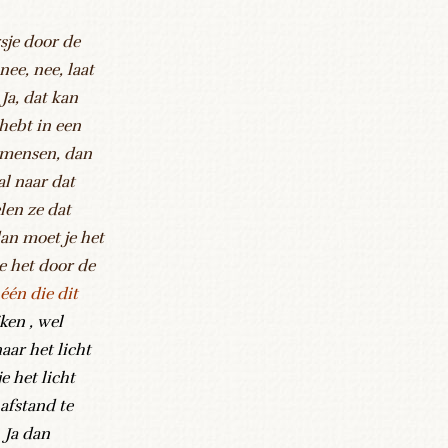
rsje door de
nee, nee, laat
 Ja, dat kan
 hebt in een
l mensen, dan
l naar dat
elen ze dat
 dan moet je het
e het door de
één die dit
ken , wel
aar het licht
e het licht
afstand te
 Ja dan