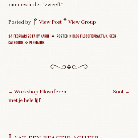
ruimtevaarder “zweeft”
Posted by
|
View Post
|
View Group
14 FEBRUARI 2017
BY
KARIN
POSTED IN
BLOG FILOSOFIEPRAKTIJK
,
GEEN
CATEGORIE
PERMALINK
←
Workshop Filosoferen
Snot
→
met je hele lijf
Post navigation
Laat een reactie achter