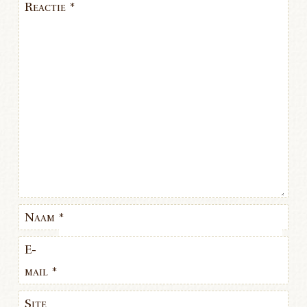
Reactie
*
Naam
*
E-
mail
*
Site