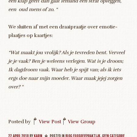
een klap geeft dan gaat iemand een straf opleggen,
een oud mens of zo. “
We sluiten af met een draaipraatje over emotie-
plaatjes op kaartjes:
“Wat maakt jou vrolijk? Als je tevreden bent. Verveel
je je vaak? Ben je weleens verlegen. Wat is je droom;
Ik dagdroom vaak. Waar heb je spijt van; als ik iets
ergs doe naar mijn moeder. Waar maak jejej zorgen
over? “
Posted by
|
View Post
|
View Group
22 APRIL 2018
BY
KARIN
POSTED IN
BLOG FILOSOFIEPRAKTIJK
,
GEEN CATEGORIE