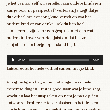
je het verhaal zelf wil vertellen aan oudere kinderen
kan je ook “in perspectief” vertellen; Je zegt dat je
dit verhaal aan een jong kind vertelt en wat het
oudere kind er van denkt. Ook dit kan heel
stimulerend zijn voor een gesprek met een wat
ouder kind over verdriet. Juist omdat het zo
schijnbaar een beetje op afstand blijft.
Audiospeler
00:00
00:00
Luister eerst het hele verhaal samen met je kind.
Vraag rustig en begin met het vragen naar hele
concrete dingen. Luister goed naar wat je kind zegt,
wacht en laat het uitspreken en richt je niet op één
antwoord. Probeer je te verplaatsen in het denken
van je kind en volg zijn denkstappen, maar maak ze