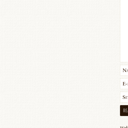
N
E-
Si
Web