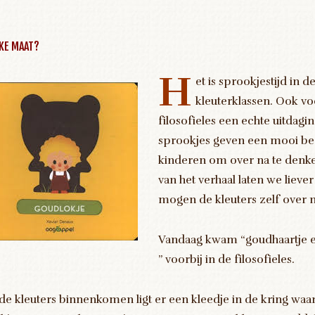
KE MAAT?
H
et is sprookjestijd in d
kleuterklassen. Ook vo
filosofieles een echte uitdagi
sprookjes geven een mooi be
kinderen om over na te denk
van het verhaal laten we lieve
mogen de kleuters zelf over 
Vandaag kwam “goudhaartje e
” voorbij in de filosofieles.
 de kleuters binnenkomen ligt er een kleedje in de kring wa