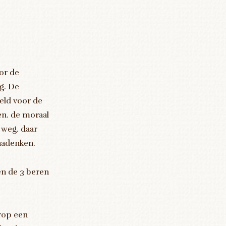
e
or de
ng. De
eld voor de
en. de moraal
r weg. daar
nadenken.
n de 3 beren
arop een