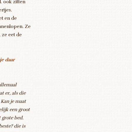
. ook zitten
rtjes.
et en de
innenlopen. Ze
 ze eet de
je daar
allemaal
t er, als die
 Kan je maat
elijk een groot
 grote bed.
este? die is