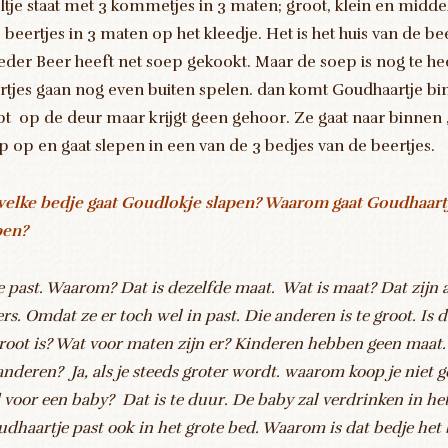
eltje staat met 3 kommetjes in 3 maten; groot, klein en middel
3 beertjes in 3 maten op het kleedje. Het is het huis van de bee
der Beer heeft net soep gekookt. Maar de soep is nog te he
rtjes gaan nog even buiten spelen. dan komt Goudhaartje b
pt op de deur maar krijgt geen gehoor. Ze gaat naar binnen ,
p op en gaat slepen in een van de 3 bedjes van de beertjes.
welke bedje gaat Goudlokje slapen? Waarom gaat Goudhaart
pen?
e past. Waarom? Dat is dezelfde maat. Wat is maat? Dat zijn 
ers. Omdat ze er toch wel in past. Die anderen is te groot. Is da
groot is? Wat voor maten zijn er? Kinderen hebben geen maat.
anderen? Ja, als je steeds groter wordt. waarom koop je niet g
 voor een baby? Dat is te duur. De baby zal verdrinken in het
dhaartje past ook in het grote bed. Waarom is dat bedje het b