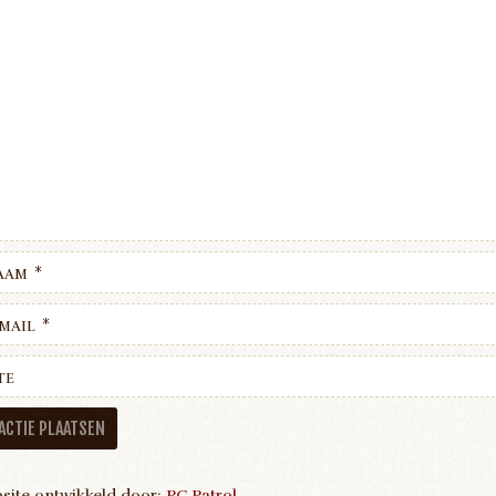
aam
*
mail
*
te
site ontwikkeld door:
PC Patrol