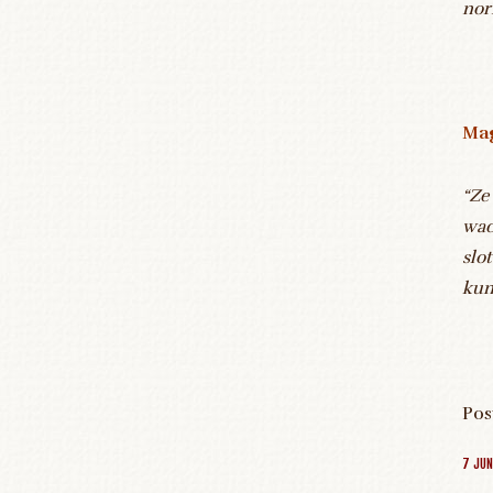
nor
Mag
“Ze
wac
slo
kun
Pos
7 JUN