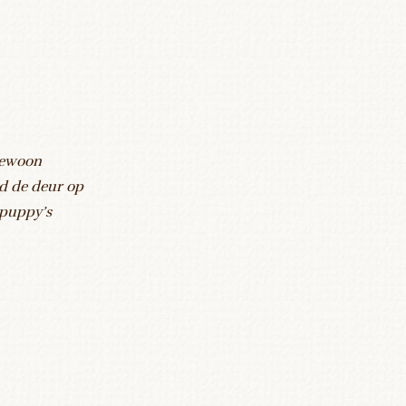
gewoon
jd de deur op
 puppy’s