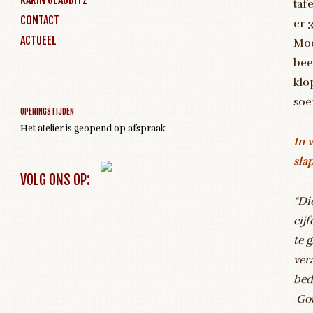
taf
CONTACT
er 
ACTUEEL
Moe
bee
Geen activiteiten om weer te geven
klo
soe
OPENINGSTIJDEN
Het atelier is geopend op afspraak
In 
sla
VOLG ONS OP:
“Di
cijf
te 
ver
bed
Gou