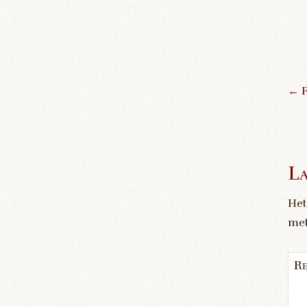
←
F
P
La
Het
me
Re