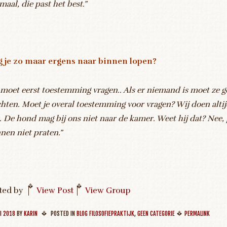
maal, die past het best.”
 je zo maar ergens naar binnen lopen?
 moet eerst toestemming vragen.. Als er niemand is moet ze 
hten. Moet je overal toestemming voor vragen? Wij doen alti
t. De hond mag bij ons niet naar de kamer. Weet hij dat? Nee,
nen niet praten.”
ted by
|
View Post
|
View Group
I 2018
BY
KARIN
POSTED IN
BLOG FILOSOFIEPRAKTIJK
,
GEEN CATEGORIE
PERMALINK