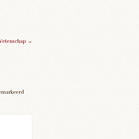
Wetenschap
→
gemarkeerd