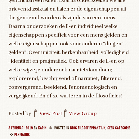
gericht aan een Alien. Daarna onderzoeken we alle
brieven klassikaal en halen er de eigenschappen uit
die genoemd worden als zijnde van een mens.
Daarna onderzoeken de ll-en individueel welke
eigenschappen specifiek voor een mens gelden en
welke eigenschappen ook voor anderen “dingen”
gelden” .Over uniciteit, herkenbaarheid, volledigheid
, identiteit en pragmatiek. Ook ervaren de ll-en op
welke wijze je onderzoek naar iets kan doen;
explorerend, beschrijvend of narratief, filterend,
convergerend, beeldend, fenomenologisch en
vergelijkend. En òf ze wat leren in de filosofieles!
Posted by
|
View Post
|
View Group
3 FEBRUARI 2019
BY
KARIN
POSTED IN
BLOG FILOSOFIEPRAKTIJK
,
GEEN CATEGORIE
PERMALINK