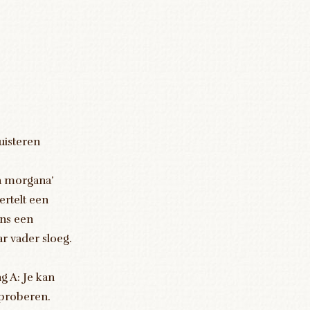
luisteren
a morgana’
ertelt een
ens een
ar vader sloeg.
g A: Je kan
 proberen.