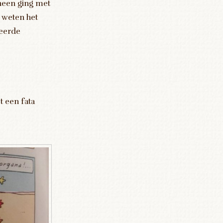
rheen ging met
 weten het
keerde
t een fata