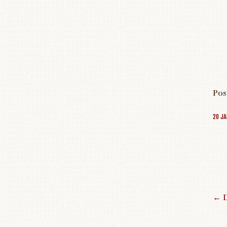
Pos
20 JA
←
D
P