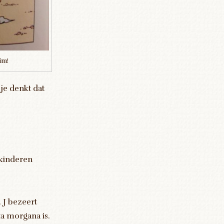
im!
je denkt dat
 kinderen
. J bezeert
ata morgana is.