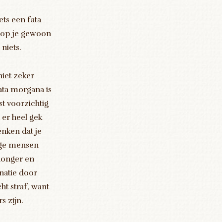
ets een fata
oop je gewoon
niets.
 niet zeker
fata morgana is
st voorzichtig
 er heel gek
nken dat je
ge mensen
honger en
natie door
ht straf, want
s zijn.