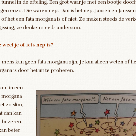
 tunnel in de efteling. Een grot waar je met een bootje doo
ngen enzo. Die waren nep. Dan is het nep. Jansen en Janssen
t of het een fata morgana is of niet. Ze maken steeds de ver
gissing, ze denken steeds andersom.
 weet je of iets nep is?
 mens kan geen fata morgana zijn. Je kan alleen weten of he
gana is door het uit te proberen.
ken in een
a morgana
iet zo slim,
t dan kan
je bezeren.
kan beter