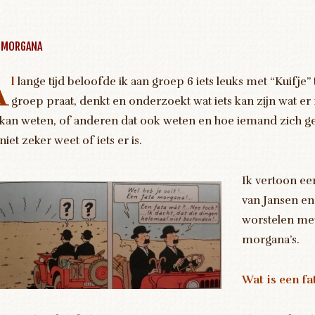
A MORGANA
A
l
lange tijd beloofde ik aan groep 6 iets leuks met “Kuifje”
groep praat, denkt en onderzoekt wat iets kan zijn wat er n
 kan weten, of anderen dat ook weten en hoe iemand zich ged
niet zeker weet of iets er is.
Ik vertoon een
van Jansen en
worstelen met
morgana’s.
Wat is een f