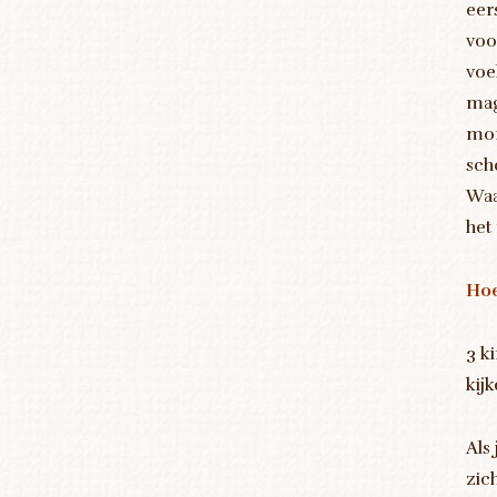
eer
voo
voe
mag
mor
sch
Waa
het 
Hoe
3 k
kij
Als
zic