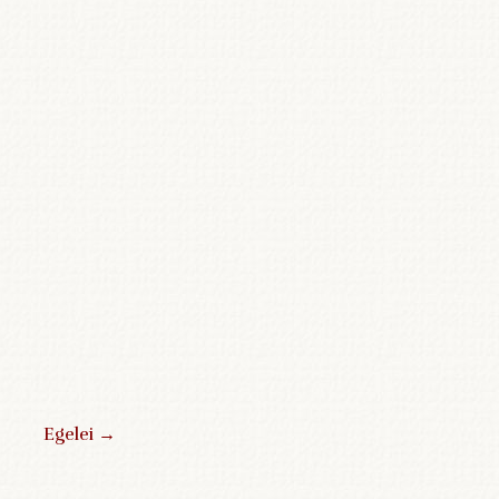
Egelei
→