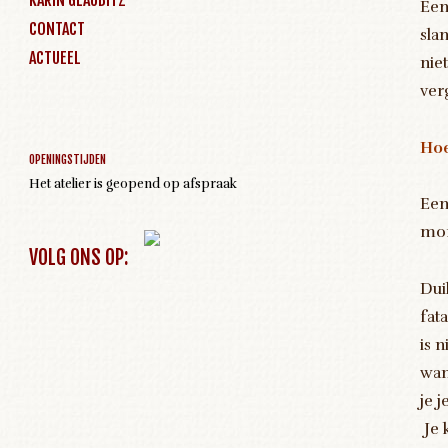
Een
CONTACT
sla
ACTUEEL
nie
ver
Geen activiteiten om weer te geven
Hoe
OPENINGSTIJDEN
Het atelier is geopend op afspraak
Een
mor
VOLG ONS OP:
Dui
fat
is n
wan
je 
Je 