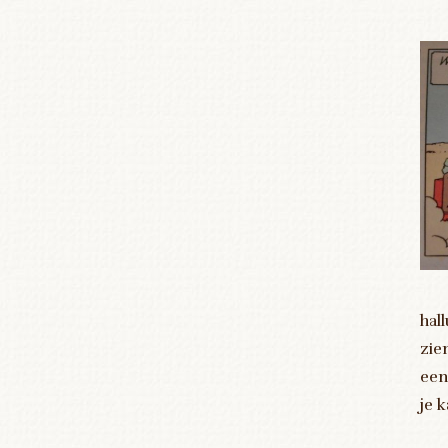
hal
zie
een
je 