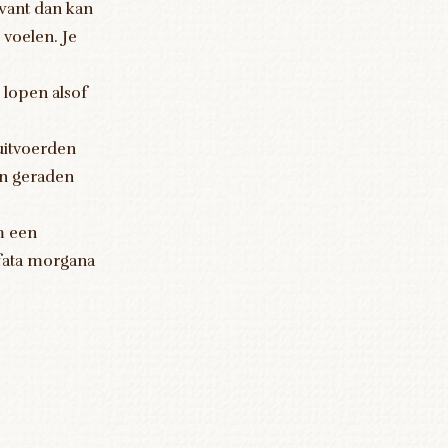
 want dan kan
 voelen. Je
lopen alsof
uitvoerden
en geraden
m een
n fata morgana