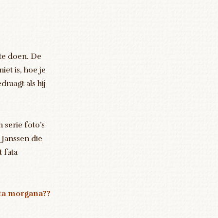
 te doen. De
iet is, hoe je
raagt als hij
 serie foto’s
 Janssen die
 fata
ata morgana??