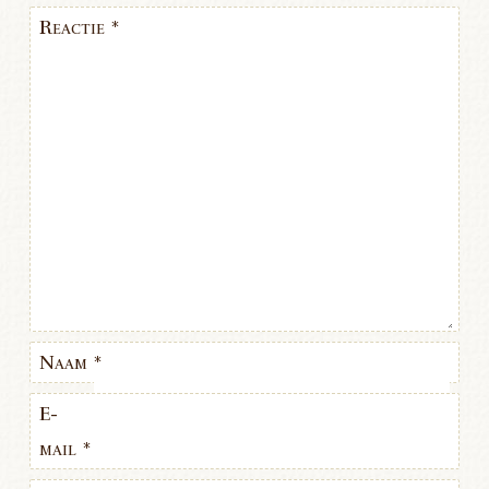
Reactie
*
Naam
*
E-
mail
*