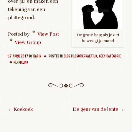
over 3D en maken een
tekening van een
plattegrond.
Posted by
|
View Post
De grote hap; als je eet
beweegt je mond
|
View Group
17 APRIL 2017
BY
KARIN
POSTED IN
BLOG FILOSOFIEPRAKTIJK
,
GEEN CATEGORIE
PERMALINK
←
Koekoek
De geur van de lente
→
Post navigation