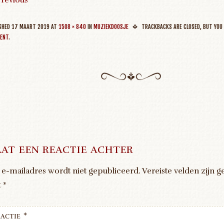
revious
ISHED
17 MAART 2019
AT
1508 × 840
IN
MUZIEKDOOSJE
TRACKBACKS ARE CLOSED, BUT YOU
ENT
.
at een reactie achter
 e-mailadres wordt niet gepubliceerd.
Vereiste velden zijn 
t
*
actie
*