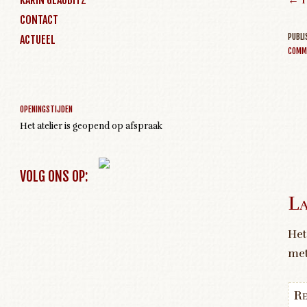
← P
CONTACT
PUBL
ACTUEEL
COMM
Geen activiteiten om weer te geven
OPENINGSTIJDEN
Het atelier is geopend op afspraak
VOLG ONS OP:
La
Het
me
Re