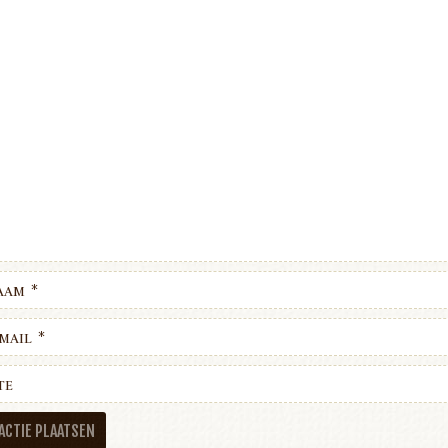
aam
*
mail
*
te