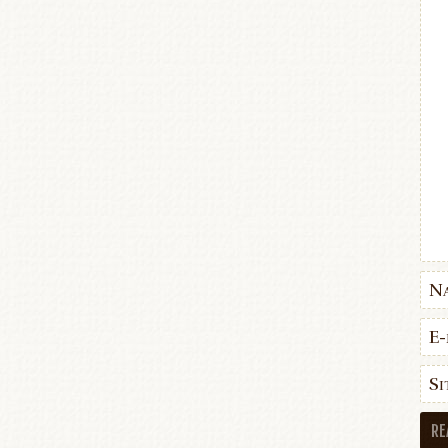
N
E-
Si