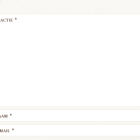
t
*
actie
*
aam
*
mail
*