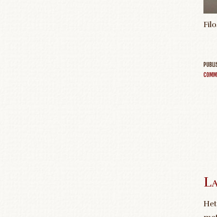
Fil
PUBL
COMM
La
Het