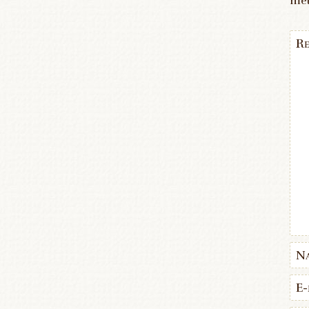
me
Re
N
E-