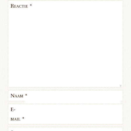
Reactie
*
Naam
*
E-
mail
*