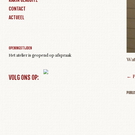
CONTACT
ACTUEEL
Geen activiteiten om weer te geven
OPENINGSTIJDEN
Het atelier is geopend op afspraak
Wat
← P
VOLG ONS OP:
PUBL