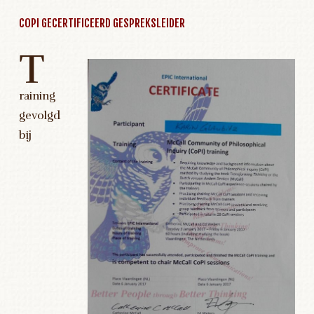
COPI GECERTIFICEERD GESPREKSLEIDER
T
raining
gevolgd
bij