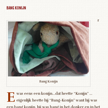
BANG KONIJN
r
Bang Konijn
E
was eens een konijn…dat heette “Konijn” …
eigenlijk heette hij “Bang-Konijn” want hij was
een bang konijn, hij was bang in het donker en in het