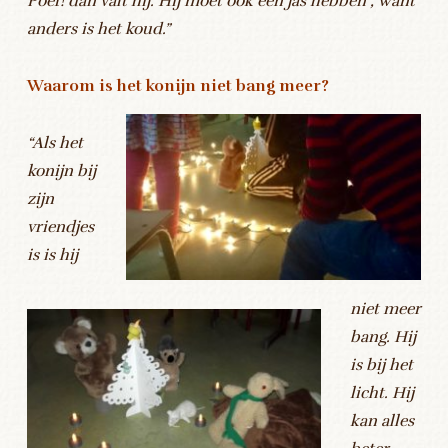
Poef! dan valt hij. Hij moet ook een jas hebben , want
anders is het koud.”
Waarom is het konijn niet bang meer?
“Als het
konijn bij
zijn
vriendjes
is is hij
niet meer
bang. Hij
is bij het
licht. Hij
kan alles